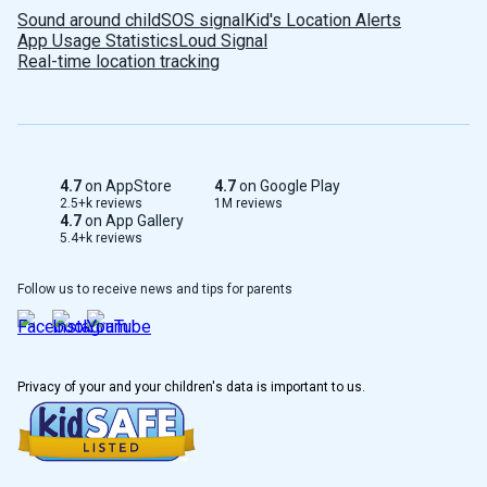
Sound around child
SOS signal
Kid's Location Alerts
App Usage Statistics
Loud Signal
Real-time location tracking
4.7
on AppStore
4.7
on Google Play
2.5+k reviews
1M reviews
4.7
on App Gallery
5.4+k reviews
Follow us to receive news and tips for parents
Privacy of your and your children's data is important to us.