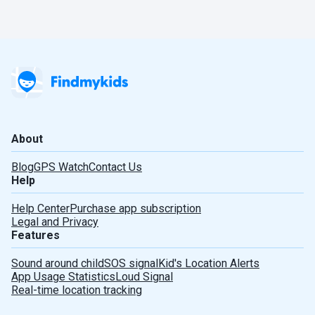
About
Blog
GPS Watch
Contact Us
Help
Help Center
Purchase app subscription
Legal and Privacy
Features
Sound around child
SOS signal
Kid's Location Alerts
App Usage Statistics
Loud Signal
Real-time location tracking