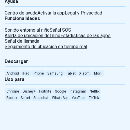
Ayuda
Centro de ayuda
Activar la app
Legal y Privacidad
Funcionalidades
Sonido entorno al niño
Señal SOS
Alerta de ubicación del niño
Estadísticas de las apps
Señal de llamada
Seguimiento de ubicación en tiempo real
Descargar
Android
iPad
iPhone
Samsung
Tablet
Xiaomi
Móvil
Uso para
Chrome
Disney+
Fortnite
Google
Instagram
Netflix
Roblox
Safari
Snapchat
WhatsApp
YouTube
TikTok