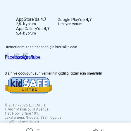
AppStore'da
4,7
Google Play'de
4,7
1 milyon yorum
2,5+k yorum
App Gallery'de
4,7
5,4+k yorum
Hizmetlerimizden haberler için bizi takip edin
Sizin ve çocuğunuzun verilerinin gizliliği bizim için önemlidir.
© 2017 - 2026 LETEM LTD
1 Arch Makariou III Avenue,
1 st Floor, office 101,
Lakatameia, Nicosia, 2324, Cyprus
info@findmykids.org