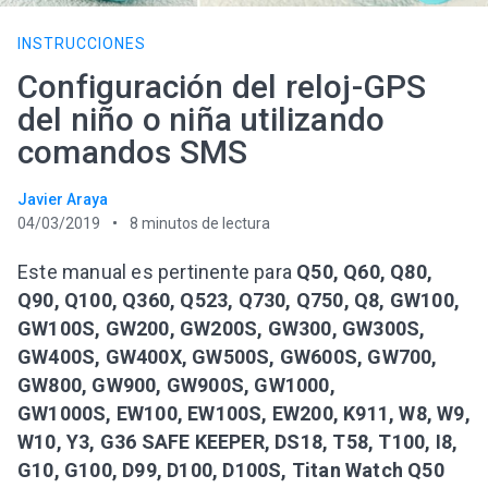
INSTRUCCIONES
Configuración del reloj-GPS
del niño o niña utilizando
comandos SMS
Javier Araya
04/03/2019
8
minutos de lectura
Este manual es pertinente para
Q50, Q60, Q80,
Q90, Q100, Q360, Q523, Q730, Q750, Q8, GW100,
GW100S, GW200, GW200S, GW300, GW300S,
GW400S, GW400X, GW500S, GW600S, GW700,
GW800, GW900, GW900S, GW1000,
GW1000S, EW100, EW100S, EW200, K911, W8, W9,
W10, Y3, G36 SAFE KEEPER, DS18, T58, T100, I8,
G10, G100, D99, D100, D100S, Titan Watch Q50