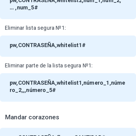
pw,CONTRASEÑA,whitelist2,num_1,num_2,
… ,num_5#
Eliminar lista segura №1:
pw,CONTRASEÑA,whitelist1#
Eliminar parte de la lista segura №1:
pw,CONTRASEÑA,whitelist1,número_1,núme
ro_2,,,número_5#
Mandar corazones