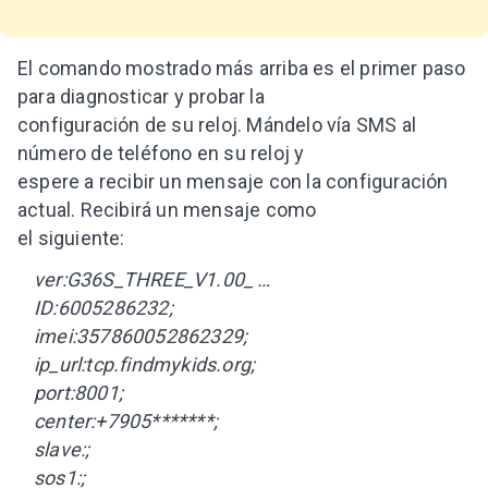
El comando mostrado más arriba es el primer paso
para diagnosticar y probar la
configuración de su reloj. Mándelo vía SMS al
número de teléfono en su reloj y
espere a recibir un mensaje con la configuración
actual. Recibirá un mensaje como
el siguiente:
ver:G36S_THREE_V1.00_ …
ID:6005286232;
imei:357860052862329;
ip_url:tcp.findmykids.org;
port:8001;
center:+7905*******;
slave:;
sos1:;