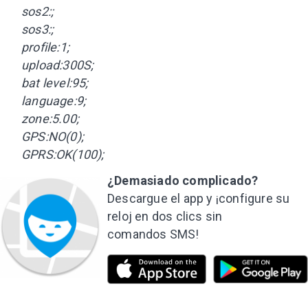
sos2:;
sos3:;
profile:1;
upload:300S;
bat level:95;
language:9;
zone:5.00;
GPS:NO(0);
GPRS:OK(100);
¿Demasiado complicado?
Descargue el app y ¡configure su
reloj en dos clics sin
comandos SMS!