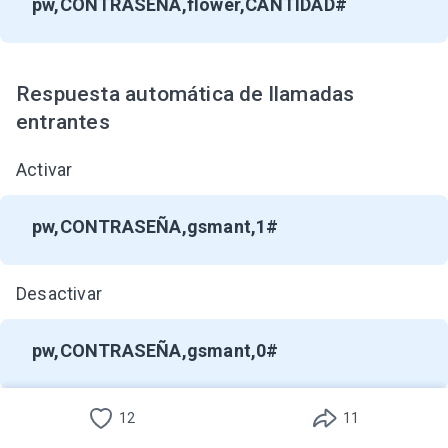
pw,CONTRASEÑA,flower,CANTIDAD#
Respuesta automática de llamadas
entrantes
Activar
English
Deutsch
pw,CONTRASEÑA,gsmant,1#
Português
Desactivar
Türkçe
pw,CONTRASEÑA,gsmant,0#
Português(Brasil)
Indonesian
12
11
Setting the thickness of watch digital