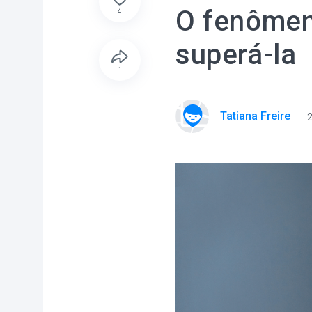
O fenômen
4
superá-la
1
Tatiana Freire