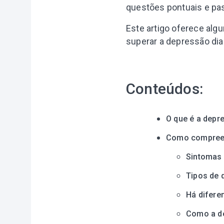
questões pontuais e pa
Este artigo oferece alg
superar a depressão dia
Conteúdos:
O que é a depr
Como compreen
Sintomas 
Tipos de 
Há difere
Como a de