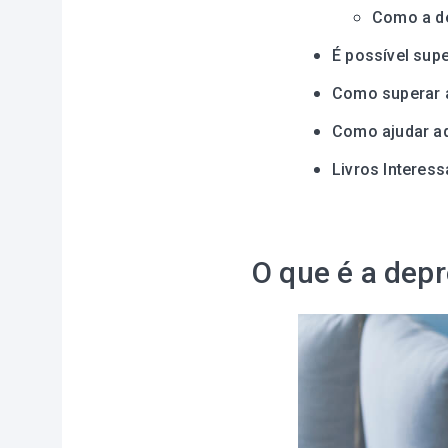
Como a d
É possível sup
Como superar a
Como ajudar aq
Livros Interes
O que é a dep