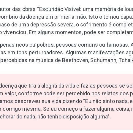
autor das obras “Escuridão Visível: uma memória de lou
o sombrio da doença em primeira mão. Isto o tornou cap
 caso de uma depressão severa, o sofrimento é comple
o vivenciou. Em alguns momentos, pode ser completame
apenas ricos ou pobres, pessoas comuns ou famosas. 
das em tons perturbadores. Algumas manifestações ag
percebidas na música de Beethoven, Schumann, Tchai
oença que tira a alegria da vida e faz as pessoas se s
 valor, conforme pode ser percebido nos relatos dos 
amos descreveu sua vida dizendo “Eu não sinto nada, 
er comigo mesma. Se eu começo a fazer alguma coisa, 
chorar do nada, não tenho disposição alguma”.