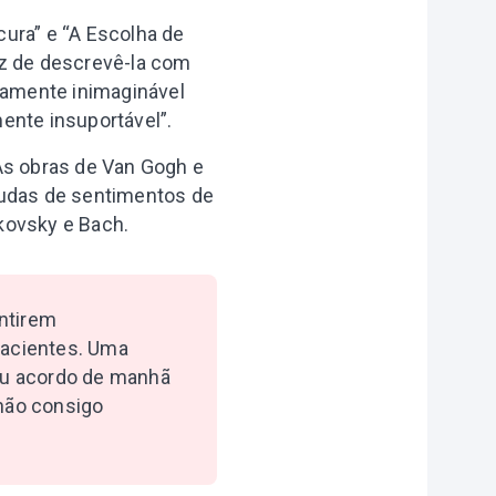
cura” e “A Escolha de
az de descrevê-la com
tamente inimaginável
nte insuportável”.
As obras de Van Gogh e
udas de sentimentos de
kovsky e Bach.
entirem
pacientes. Uma
eu acordo de manhã
não consigo