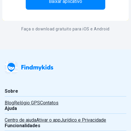
Baixar aplicativo
Faça o download gratuito para iOS e Android
English
Sobre
Deutsch
Blog
Relógio GPS
Contatos
Ajuda
Español
Centro de ajuda
Ativar o app
Jurídico e Privacidade
Funcionalidades
Português