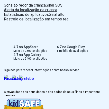
Sons ao redor da criança
Sinal SOS
Türkçe
Alerta da localização da criança
Estatísticas de aplicativos
Sinal alto
Indonesian
Rastreio de localização em tempo real
Romanian
Serbian
4.7
na AppStore
4.7
no Google Play
Mais de 2500 avaliações
1 milhão de avaliações
Taiwan
4.7
na App Gallery
Mais de 5400 avaliações
Albanian
Siga-nos para receber informações sobre nosso serviço
Greek
Dutch
A privacidade dos seus dados e dos dados de seus filhos é importante
para nós.
French
Polish