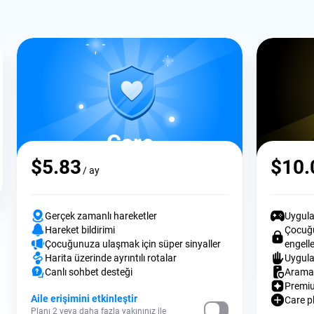
Care
$5.83
$10.
/ ay
Gerçek zamanlı hareketler
Uygula
Hareket bildirimi
Çocuğ
Çocuğunuza ulaşmak için süper sinyaller
engell
Harita üzerinde ayrıntılı rotalar
Uygula
Canlı sohbet desteği
Arama f
Premi
Aile erişimini etkinleştir
Care p
Planı 2 veya daha fazla yakınınız ile