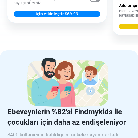
paylaşabilirsiniz
Aile erişi
Planı 2 vey
için etkinleştir $69.99
paylaşabili
Ebeveynlerin %82'si Findmykids ile
çocukları için daha az endişeleniyor
8400 kullanıcının katıldığı bir ankete dayanmaktadır