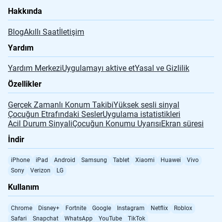
Hakkında
Blog
Akıllı Saat
İletişim
Yardım
Yardım Merkezi
Uygulamayı aktive et
Yasal ve Gizlilik
Özellikler
Gerçek Zamanlı Konum Takibi
Yüksek sesli sinyal
Çocuğun Etrafındaki Sesler
Uygulama istatistikleri
Acil Durum Sinyali
Çocuğun Konumu Uyarısı
Ekran süresi
İndir
iPhone
iPad
Android
Samsung
Tablet
Xiaomi
Huawei
Vivo
Sony
Verizon
LG
Kullanım
Chrome
Disney+
Fortnite
Google
Instagram
Netflix
Roblox
Safari
Snapchat
WhatsApp
YouTube
TikTok