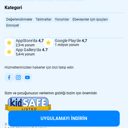
Kategori
Değerlendirmeler
Talimatlar
Yorumlar
Ebeveynler için ipuçları
Emniyet
AppStore'da
4,7
Google Play'de
4,7
1 milyon yorum
2,5+k yorum
App Gallery'da
4.7
5,4+k yorum
Hizmetlerimizden haberler için bizi takip edin
Sizin ve çocuğunuzun verilerinin gizliliği bizim için önemlidir.
UYGULAMAYI İNDİRİN
© 2017 -
2026
LETEM LTD