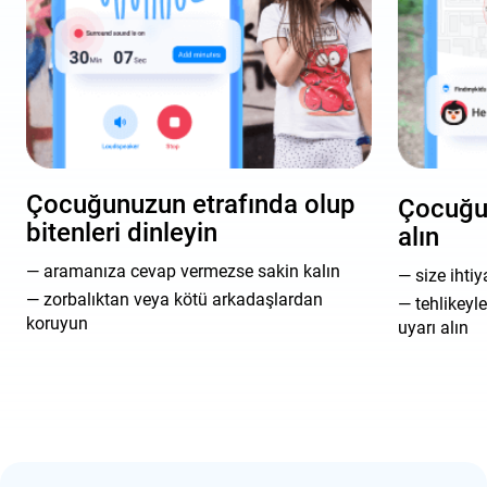
Çocuğunuzun etrafında olup
Çocuğu
bitenleri dinleyin
alın
aramanıza cevap vermezse sakin kalın
size ihti
zorbalıktan veya kötü arkadaşlardan
tehlikeyl
koruyun
uyarı alın