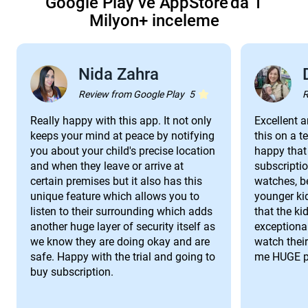
Google Play ve AppStore'da 1
Milyon+ inceleme
Nida Zahra
5000만+ 다운로드
무료 설치
4.7 등급
Review from Google Play
5
R
Really happy with this app. It not only
Excellent an
keeps your mind at peace by notifying
this on a t
you about your child's precise location
happy that 
and when they leave or arrive at
subscripti
certain premises but it also has this
watches, be
unique feature which allows you to
younger kid
listen to their surrounding which adds
that the ki
another huge layer of security itself as
exceptional
we know they are doing okay and are
watch their 
safe. Happy with the trial and going to
me HUGE p
buy subscription.