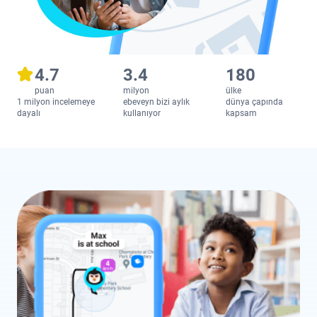
4.7
3.4
180
puan
milyon
ülke
1 milyon incelemeye
ebeveyn bizi aylık
dünya çapında
dayalı
kullanıyor
kapsam